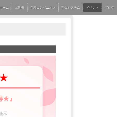
ホーム
出勤表
在籍コンパニオン
料金システム
イベント
ブログ
‐★
得★』
提示