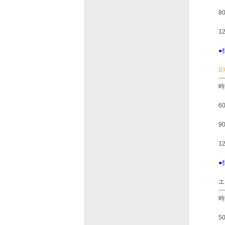
8
1
●
D
時
6
9
1
●
エ
時
5