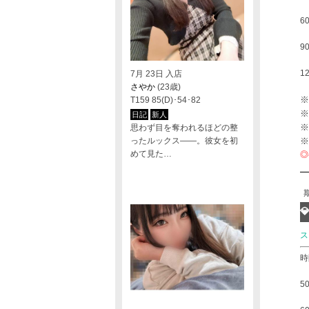
6
9
1
7月 23日 入店
さやか
(23歳)
※
T159 85(D)･54･82
※
日記
新人
※
思わず目を奪われるほどの整
ったルックス――。彼女を初
※
めて見た…
◎

ス
時
5