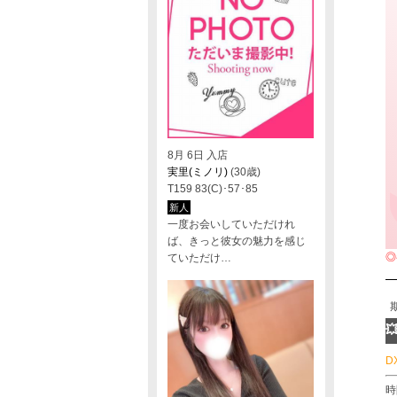
8月 6日 入店
実里(ミノリ)
(30歳)
T159 83(C)･57･85
新人
一度お会いしていただけれ
ば、きっと彼女の魅力を感じ
◎
ていただけ…

D
時