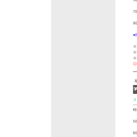
5
7
9
●
※
※
※
◎

ス
時
5
6