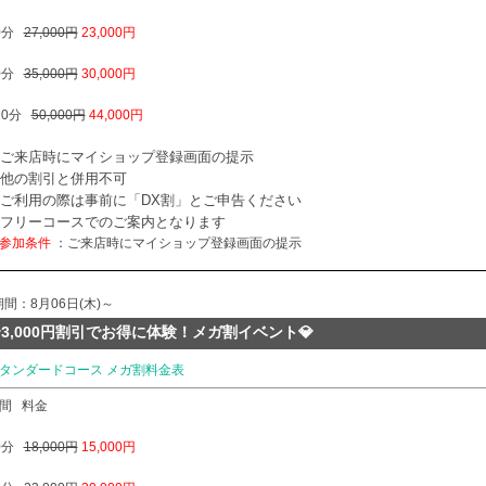
0分
27,000円
23,000円
0分
35,000円
30,000円
20分
50,000円
44,000円
ご来店時にマイショップ登録画面の提示
他の割引と併用不可
ご利用の際は事前に「DX割」とご申告ください
フリーコースでのご案内となります
参加条件
：ご来店時にマイショップ登録画面の提示
期間：8月06日(木)～
3,000円割引でお得に体験！メガ割イベント💎
タンダードコース メガ割料金表
間
料金
0分
18,000円
15,000円