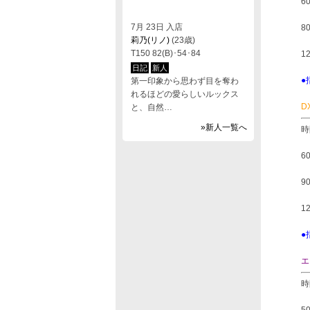
6
7月 23日 入店
8
莉乃(リノ)
(23歳)
T150 82(B)･54･84
1
日記
新人
●
第一印象から思わず目を奪わ
れるほどの愛らしいルックス
D
と、自然…
»新人一覧へ
時
6
9
1
●
エ
時