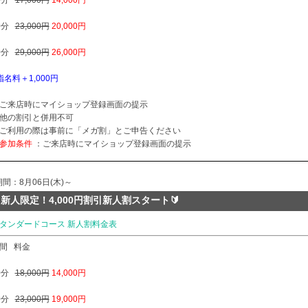
0分
17,000円
14,000円
0分
23,000円
20,000円
0分
29,000円
26,000円
指名料＋1,000円
ご来店時にマイショップ登録画面の提示
他の割引と併用不可
ご利用の際は事前に「メガ割」とご申告ください
参加条件
：ご来店時にマイショップ登録画面の提示
期間：8月06日(木)～
新人限定！4,000円割引新人割スタート🔰
タンダードコース 新人割料金表
間
料金
0分
18,000円
14,000円
0分
23,000円
19,000円