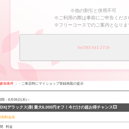
※他の割引と併用不可
※ご利用の際は事前にご申告くださ
※フリーコースでのご案内となりま
Tel:093-541-2719
参加条件
：・ご来店時にマイショップ登録画面の提示
期間：8月06日(木)～
DX(デラックス)割 最大6,000円オフ！今だけの超お得チャンス💥
X割料金表
間
料金